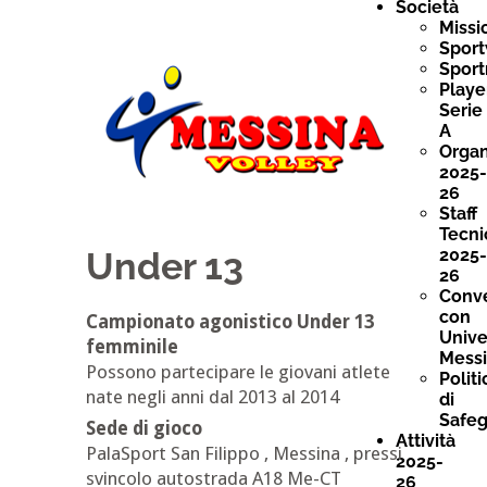
Società
Missi
Spor
Spor
Playe
Serie
A
Orga
2025-
26
Staff
Tecni
Under 13
2025-
26
Conv
con
Campionato agonistico Under 13
Unive
femminile
Mess
Possono partecipare le giovani atlete
Polit
nate negli anni dal 2013 al 2014
di
Safeg
Sede di gioco
Attività
PalaSport San Filippo , Messina , pressi
2025-
svincolo autostrada A18 Me-CT
26