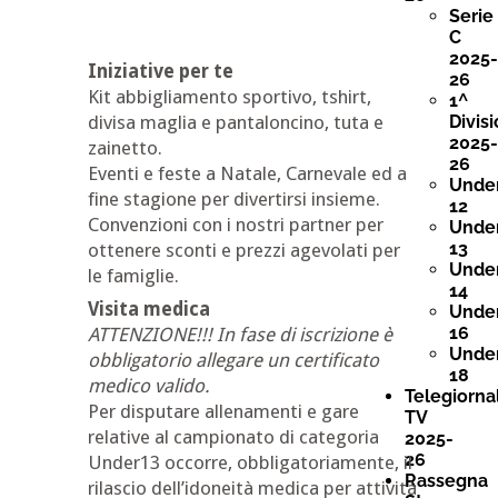
Serie
C
2025-
Iniziative per te
26
Kit abbigliamento sportivo, tshirt,
1^
divisa maglia e pantaloncino, tuta e
Divis
2025-
zainetto.
26
Eventi e feste a Natale, Carnevale ed a
Unde
fine stagione per divertirsi insieme.
12
Convenzioni con i nostri partner per
Unde
13
ottenere sconti e prezzi agevolati per
Unde
le famiglie.
14
Visita medica
Unde
16
ATTENZIONE!!! In fase di iscrizione è
Unde
obbligatorio allegare un certificato
18
medico valido.
Telegiornal
Per disputare allenamenti e gare
TV
relative al campionato di categoria
2025-
26
Under13 occorre, obbligatoriamente, il
Rassegna
rilascio dell’idoneità medica per attività